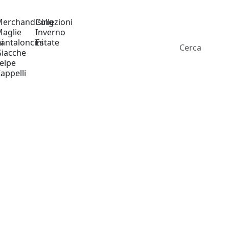
erchandising
Collezioni
aglie
Inverno
i
antaloncini
Estate
iacche
elpe
appelli