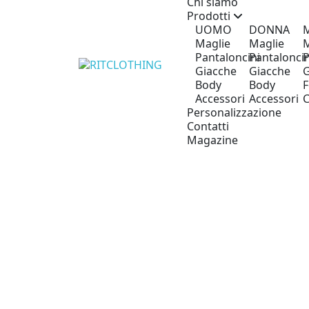
Chi siamo
Prodotti
UOMO
DONNA
M
Maglie
Maglie
M
Pantaloncini
Pantaloncin
P
Giacche
Giacche
G
Body
Body
F
Accessori
Accessori
C
Personalizzazione
Contatti
Magazine