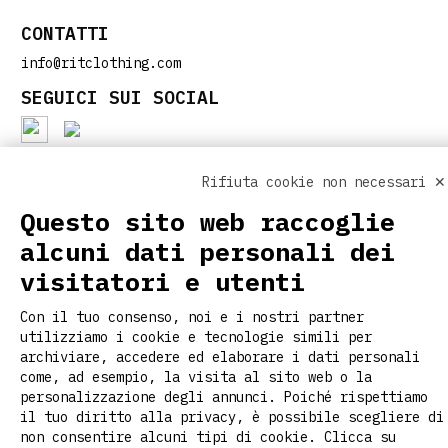
CONTATTI
info@ritclothing.com
SEGUICI SUI SOCIAL
Rifiuta cookie non necessari ✕
LINK UTILI
Questo sito web raccoglie
Home
alcuni dati personali dei
Chi siamo
visitatori e utenti
Personalizzazione
Contatti
Con il tuo consenso, noi e i nostri partner
Magazine
utilizziamo i cookie e tecnologie simili per
Faq
archiviare, accedere ed elaborare i dati personali
come, ad esempio, la visita al sito web o la
personalizzazione degli annunci. Poiché rispettiamo
il tuo diritto alla privacy, è possibile scegliere di
non consentire alcuni tipi di cookie. Clicca su