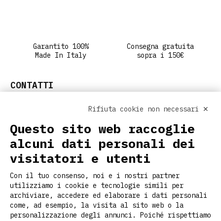
Garantito 100%
Consegna gratuita
Made In Italy
sopra i 150€
CONTATTI
info@ritclothing.com
Rifiuta cookie non necessari ✕
SEGUICI SUI SOCIAL
Questo sito web raccoglie
alcuni dati personali dei
visitatori e utenti
LINK UTILI
Con il tuo consenso, noi e i nostri partner
Home
utilizziamo i cookie e tecnologie simili per
Chi siamo
archiviare, accedere ed elaborare i dati personali
Personalizzazione
come, ad esempio, la visita al sito web o la
Contatti
personalizzazione degli annunci. Poiché rispettiamo