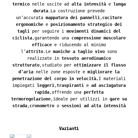
termico
nelle uscite ad
alta intensità
e
lunga
durata
.La costruzione prevede
un’accurata
mappatura dei pannelli
,
cuciture
ergonomiche
e
posizionamento strategico dei
tagli
per seguire i
movimenti dinamici del
ciclista
,garantendo una
compressione muscolare
efficace
e riducendo al minimo
l’
attrito
.Le
maniche a taglio vivo
sono
realizzate in
tessuto aerodinamico
strutturato
,studiato per
ottimizzare il flusso
d’aria
nelle zone esposte e
migliorare la
penetrazione del corpo in velocità,
I materiali
impiegati
leggeri
,
traspiranti
e
ad asciugatura
rapida
,offrendo una
perfetta
termoregolazione
,ideale per utilizzi in
gare su
strada
,
cronometro
o
sessioni ad alta intensità
Varianti