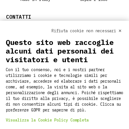
CONTATTI
info@ritclothing.com
Rifiuta cookie non necessari ✕
SEGUICI SUI SOCIAL
Questo sito web raccoglie
alcuni dati personali dei
visitatori e utenti
LINK UTILI
Con il tuo consenso, noi e i nostri partner
Home
utilizziamo i cookie e tecnologie simili per
Chi siamo
archiviare, accedere ed elaborare i dati personali
Personalizzazione
come, ad esempio, la visita al sito web o la
Contatti
personalizzazione degli annunci. Poiché rispettiamo
il tuo diritto alla privacy, è possibile scegliere
Magazine
di non consentire alcuni tipi di cookie. Clicca su
Faq
preferenze GDPR per saperne di più.
Visualizza la Cookie Policy Completa