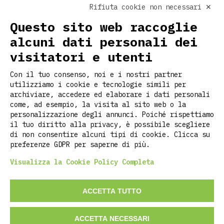
Rifiuta cookie non necessari ✕
SEGUICI SUI SOCIAL
Questo sito web raccoglie
alcuni dati personali dei
visitatori e utenti
LINK UTILI
Con il tuo consenso, noi e i nostri partner
Home
utilizziamo i cookie e tecnologie simili per
Chi siamo
archiviare, accedere ed elaborare i dati personali
Personalizzazione
come, ad esempio, la visita al sito web o la
personalizzazione degli annunci. Poiché rispettiamo
Contatti
il tuo diritto alla privacy, è possibile scegliere
Magazine
di non consentire alcuni tipi di cookie. Clicca su
Faq
preferenze GDPR per saperne di più.
Visualizza la Cookie Policy Completa
©2026 RITCLOTHING DI LUCA PIETROPOLI
ACCETTA TUTTO
P.iva: 02737700209
ACCETTA NECESSARI
Aggiungi al