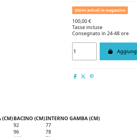
Ultimi articoli in magazzino
100,00 €
Tasse incluse
Consegnato in 24-48 ore
Aggiungi
A (CM)
BACINO (CM)
INTERNO GAMBA (CM)
92
77
96
78