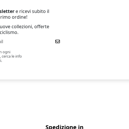
letter
e ricevi subito il
primo ordine!
ove collezioni, offerte
ciclismo.
in ogni
cerca le info
i.
Spedizione in