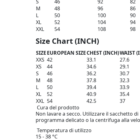
S
46
92
82
M
48
96
86
L
50
100
90
XL
52
104
94
XXL
54
108
98
Size Chart (INCH)
SIZE
EUROPEAN SIZE
CHEST (INCH)
WAIST (
XXS
42
33.1
27.6
XS
44
34.6
29.1
S
46
36.2
30.7
M
48
37.8
32.3
L
50
39.4
33.9
XL
52
40.9
35.4
XXL
54
42.5
37
Cura del prodotto
Non lavare a secco. Utilizzare il sacchetto di 
programma delicato o la centrifuga alla vel
Temperatura di utilizzo
15 - 38 °C