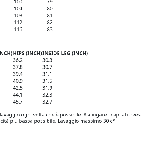
100
79
104
80
108
81
112
82
116
83
INCH)
HIPS (INCH)
INSIDE LEG (INCH)
36.2
30.3
37.8
30.7
39.4
31.1
40.9
31.5
42.5
31.9
44.1
32.3
45.7
32.7
lavaggio ogni volta che è possibile. Asciugare i capi al rovesc
ocità più bassa possibile. Lavaggio massimo 30 c°