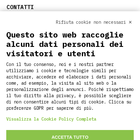
CONTATTI
info@ritclothing.com
Rifiuta cookie non necessari ✕
SEGUICI SUI SOCIAL
Questo sito web raccoglie
alcuni dati personali dei
visitatori e utenti
LINK UTILI
Con il tuo consenso, noi e i nostri partner
Home
utilizziamo i cookie e tecnologie simili per
Chi siamo
archiviare, accedere ed elaborare i dati personali
Personalizzazione
come, ad esempio, la visita al sito web o la
Contatti
personalizzazione degli annunci. Poiché rispettiamo
il tuo diritto alla privacy, è possibile scegliere
Magazine
di non consentire alcuni tipi di cookie. Clicca su
Faq
preferenze GDPR per saperne di più.
Visualizza la Cookie Policy Completa
©2026 RITCLOTHING DI LUCA PIETROPOLI
ACCETTA TUTTO