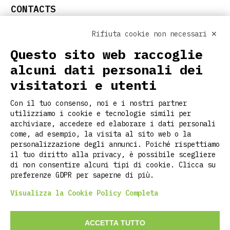
CONTACTS
info@ritclothing.com
Rifiuta cookie non necessari ✕
FOLLOW US ON SOCIAL
Questo sito web raccoglie
alcuni dati personali dei
visitatori e utenti
USEFUL LINKS
Con il tuo consenso, noi e i nostri partner
Home
utilizziamo i cookie e tecnologie simili per
About us
archiviare, accedere ed elaborare i dati personali
Customization
come, ad esempio, la visita al sito web o la
Contacts
personalizzazione degli annunci. Poiché rispettiamo
il tuo diritto alla privacy, è possibile scegliere
Stories
di non consentire alcuni tipi di cookie. Clicca su
Faq
preferenze GDPR per saperne di più.
Visualizza la Cookie Policy Completa
©2026 RITCLOTHING DI LUCA PIETROPOLI
ACCETTA TUTTO